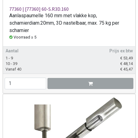
77360 | [77360] 60-S.R3D.160
Aanlaspaumelle 160 mm met vlakke kop,
scharnierdiam.20mm, 3D nastelbaar, max. 75 kg per
scharnier
Voorraad ≥ 5
Aantal
Prijs ex btw
1 - 9
€
53,49
10 - 39
€
48,14
Vanaf 40
€
45,47