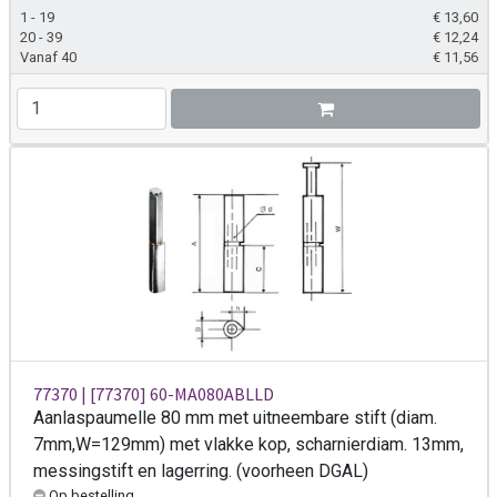
1 - 19
€
13,60
20 - 39
€
12,24
Vanaf 40
€
11,56
77370 | [77370] 60-MA080ABLLD
Aanlaspaumelle 80 mm met uitneembare stift (diam.
7mm,W=129mm) met vlakke kop, scharnierdiam. 13mm,
messingstift en lagerring. (voorheen DGAL)
Op bestelling