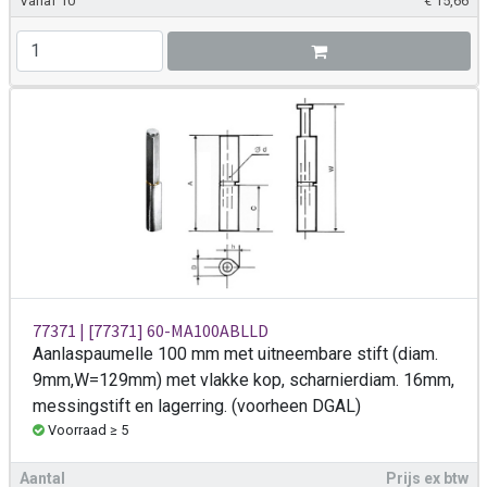
Vanaf 10
€
15,66
77371 | [77371] 60-MA100ABLLD
Aanlaspaumelle 100 mm met uitneembare stift (diam.
9mm,W=129mm) met vlakke kop, scharnierdiam. 16mm,
messingstift en lagerring. (voorheen DGAL)
Voorraad ≥ 5
Aantal
Prijs ex btw