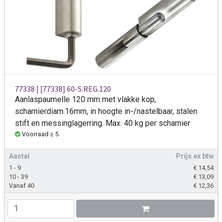
77338 | [77338] 60-S.REG.120
Aanlaspaumelle 120 mm met vlakke kop,
scharnierdiam.16mm, in hoogte in-/nastelbaar, stalen
stift en messinglagerring. Max. 40 kg per scharnier
Voorraad ≥ 5
Aantal
Prijs ex btw
1 - 9
€
14,54
10 - 39
€
13,09
Vanaf 40
€
12,36