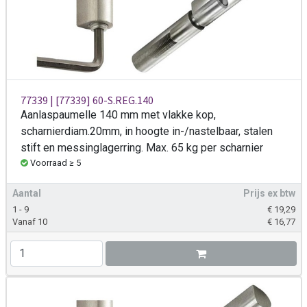
77339 | [77339] 60-S.REG.140
Aanlaspaumelle 140 mm met vlakke kop,
scharnierdiam.20mm, in hoogte in-/nastelbaar, stalen
stift en messinglagerring. Max. 65 kg per scharnier
Voorraad ≥ 5
Aantal
Prijs ex btw
1 - 9
€
19,29
Vanaf 10
€
16,77