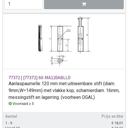
77372 | [77372] 60-MA120ABLLD
Aanlaspaumelle 120 mm met uitneembare stift (diam.
9mm,W=149mm) met vlakke kop, scharnierdiam. 16mm,
messingstift en lagerring. (voorheen DGAL)
Voorraad ≥ 5
Aantal
Prijs ex btw
1 - 9
€
18,01