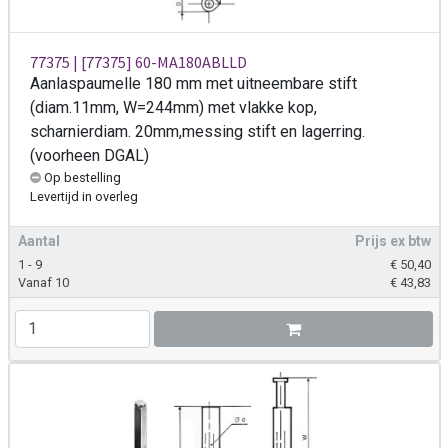
77375 | [77375] 60-MA180ABLLD
Aanlaspaumelle 180 mm met uitneembare stift
(diam.11mm, W=244mm) met vlakke kop,
scharnierdiam. 20mm,messing stift en lagerring.
(voorheen DGAL)
Op bestelling
Levertijd
in overleg
Aantal
Prijs ex btw
1 - 9
€
50,40
Vanaf 10
€
43,83