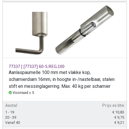
77337 | [77337] 60-S.REG.100
Aanlaspaumelle 100 mm met vlakke kop,
scharnierdiam.16mm, in hoogte in-/nastelbaar, stalen
stift en messinglagerring. Max. 40 kg per scharnier
Voorraad ≥ 5
Aantal
Prijs ex btw
1 - 19
€
10,83
20 - 39
€
9,75
Vanaf 40
€
9,21