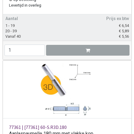
Levertijd
in overleg
Aantal
Prijs ex btw
1 - 19
€
6,54
20 - 39
€
5,89
Vanaf 40
€
5,56
77361 | [77361] 60-S.R3D.180
Aanlaspaumelle 180 mm met vlakke kop,