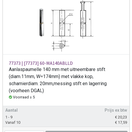
77373 | [77373] 60-MA140ABLLD
Aanlaspaumelle 140 mm met uitneembare stift
(diam.11mm, W=174mm) met vlakke kop,
scharnierdiam. 20mm,messing stift en lagerring.
(voorheen DGAL)
Voorraad ≥ 5
Aantal
Prijs ex btw
1 - 9
€
20,23
Vanaf 10
€
17,59