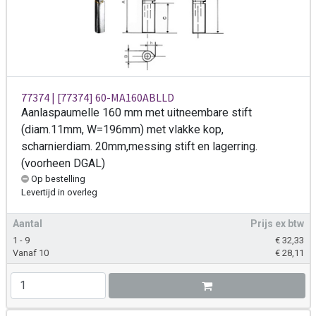
77374 | [77374] 60-MA160ABLLD
Aanlaspaumelle 160 mm met uitneembare stift
(diam.11mm, W=196mm) met vlakke kop,
scharnierdiam. 20mm,messing stift en lagerring.
(voorheen DGAL)
Op bestelling
Levertijd
in overleg
Aantal
Prijs ex btw
1 - 9
€
32,33
Vanaf 10
€
28,11