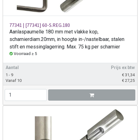
77341 | [77341] 60-S.REG.180
Aanlaspaumelle 180 mm met vlakke kop,
scharnierdiam.20mm, in hoogte in-/nastelbaar, stalen
stift en messinglagerring. Max. 75 kg per scharnier
Voorraad ≥ 5
Aantal
Prijs ex btw
1 - 9
€
31,34
Vanaf 10
€
27,25