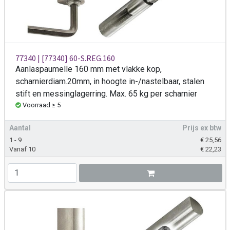
77340 | [77340] 60-S.REG.160
Aanlaspaumelle 160 mm met vlakke kop,
scharnierdiam.20mm, in hoogte in-/nastelbaar, stalen
stift en messinglagerring. Max. 65 kg per scharnier
Voorraad ≥ 5
Aantal
Prijs ex btw
1 - 9
€
25,56
Vanaf 10
€
22,23