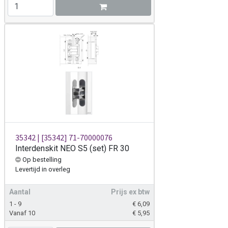
35342 | [35342] 71-70000076
Interdenskit NEO S5 (set) FR 30
Op bestelling
Levertijd
in overleg
Aantal
Prijs ex btw
1 - 9
€
6,09
Vanaf 10
€
5,95