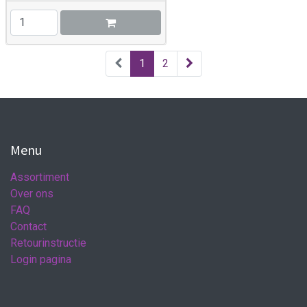
1
2
Menu
Assortiment
Over ons
FAQ
Contact
Retourinstructie
Login pagina