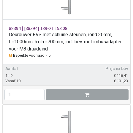
88394 | [88394] 139-21.153.08
Deurduwer RVS met schuine steunen, rond 30mm,
L=1000mm, h.o.h.=700mm, incl. bev. met imbusadapter
voor M8 draadeind
Beperkte voorraad < 5
Aantal
Prijs ex btw
1 - 9
€
116,41
Vanaf 10
€
101,23