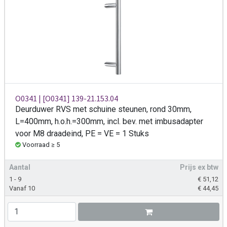
O0341 | [O0341] 139-21.153.04
Deurduwer RVS met schuine steunen, rond 30mm,
L=400mm, h.o.h.=300mm, incl. bev. met imbusadapter
voor M8 draadeind, PE = VE = 1 Stuks
Voorraad ≥ 5
Aantal
Prijs ex btw
1 - 9
€
51,12
Vanaf 10
€
44,45