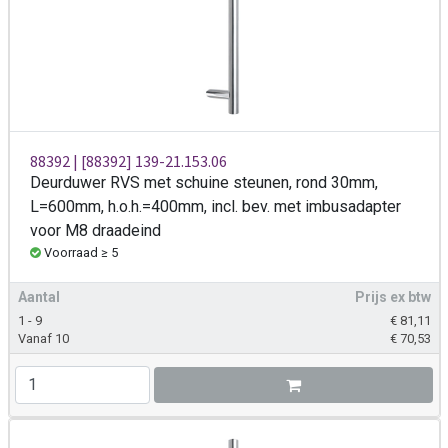
88392 | [88392] 139-21.153.06
Deurduwer RVS met schuine steunen, rond 30mm,
L=600mm, h.o.h.=400mm, incl. bev. met imbusadapter
voor M8 draadeind
Voorraad ≥ 5
Aantal
Prijs ex btw
1 - 9
€
81,11
Vanaf 10
€
70,53