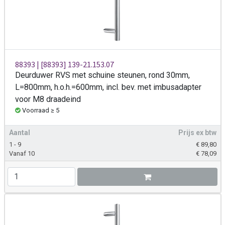
88393 | [88393] 139-21.153.07
Deurduwer RVS met schuine steunen, rond 30mm,
L=800mm, h.o.h.=600mm, incl. bev. met imbusadapter
voor M8 draadeind
Voorraad ≥ 5
Aantal
Prijs ex btw
1 - 9
€
89,80
Vanaf 10
€
78,09