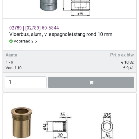
02789 | [02789] 60-5844
Vloerbus, alum., v. espagnoletstang rond 10 mm
Voorraad ≥ 5
Aantal
Prijs ex btw
1 - 9
€
10,82
Vanaf 10
€
9,41