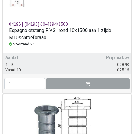
04195 | [04195] 60-4194/1500
Espagnoletstang R.V.S., rond 10x1500 aan 1 zijde
M10schroefdraad
Voorraad ≥ 5
Aantal
Prijs ex btw
1 - 9
€
28,93
Vanaf 10
€
25,16