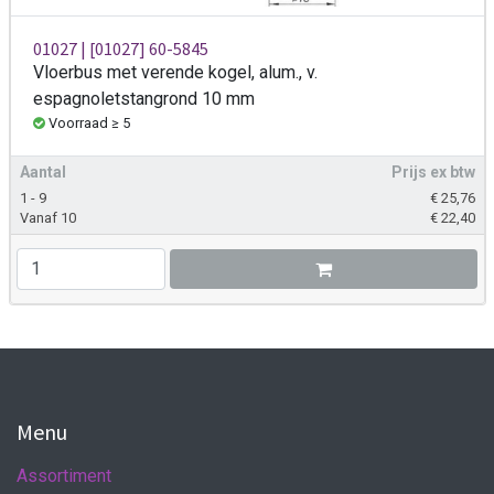
01027 | [01027] 60-5845
Vloerbus met verende kogel, alum., v.
espagnoletstangrond 10 mm
Voorraad ≥ 5
Aantal
Prijs ex btw
1 - 9
€
25,76
Vanaf 10
€
22,40
Menu
Assortiment