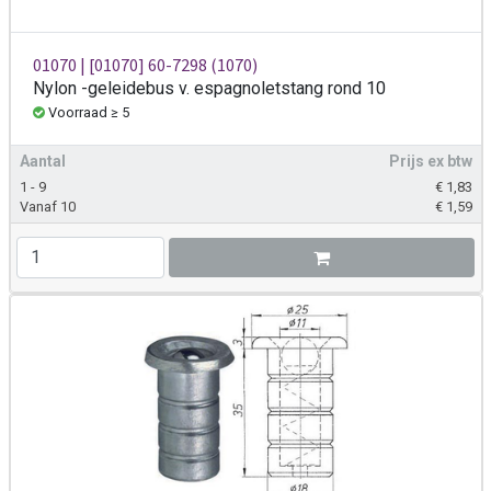
01070 | [01070] 60-7298 (1070)
Nylon -geleidebus v. espagnoletstang rond 10
Voorraad ≥ 5
Aantal
Prijs ex btw
1 - 9
€
1,83
Vanaf 10
€
1,59