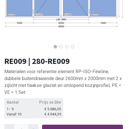
RE009 | 280-RE009
Materialen voor referentie element RP-ISO-Fineline,
dubbele buitendraaiende deur 2600mm x 2000mm met 2 x
zijlicht met haakse glaslat en omlopend kozijnprofiel, PE =
VE = 1 Set
Aantal
Prijs ex btw
1 - 9
€
5.686,05
Vanaf 10
€
4.944,39