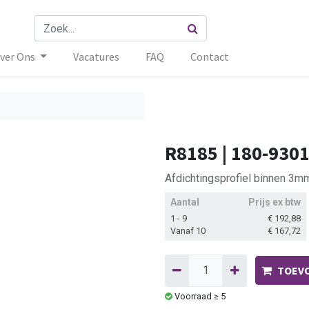
ver Ons
Vacatures
FAQ
Contact
R8185 | 180-930
Afdichtingsprofiel binnen 3
Aantal
Prijs ex btw
1 - 9
€
192,88
Vanaf 10
€
167,72
TOEVO
Voorraad ≥ 5