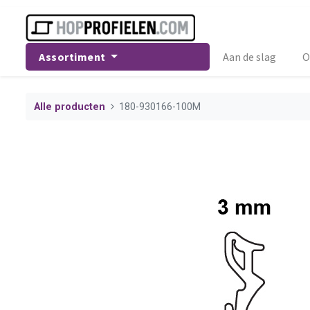
Assortiment
Aan de slag
O
Alle producten
180-930166-100M