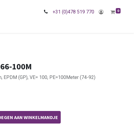
0
+31 (0)478 519 770
166-100M
mm, EPDM (GP), VE= 100, PE=100Meter (74-92)
EGEN AAN WINKELMANDJE