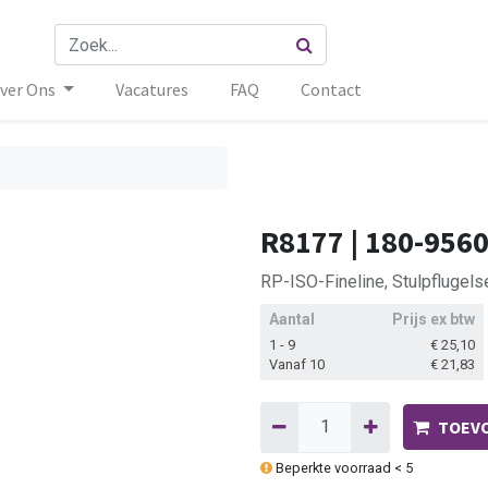
ver Ons
Vacatures
FAQ
Contact
R8177 | 180-956
RP-ISO-Fineline, Stulpflugels
Aantal
Prijs ex btw
1 - 9
€
25,10
Vanaf 10
€
21,83
TOEVO
Beperkte voorraad < 5