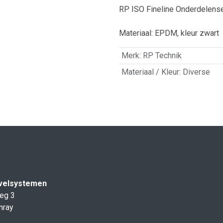
RP ISO Fineline Onderdelense
Materiaal: EPDM, kleur zwart
Merk
:
RP Technik
Materiaal / Kleur
:
Diverse
velsystemen
eg 3
nray