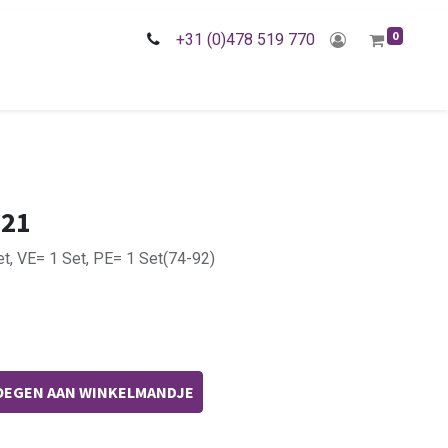
0
+31 (0)478 519 770
021
et, VE= 1 Set, PE= 1 Set(74-92)
EGEN AAN WINKELMANDJE