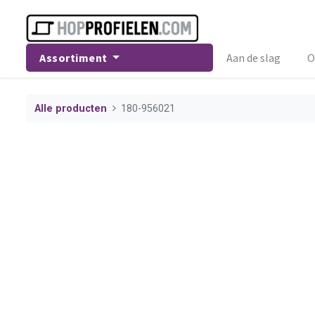
Assortiment
Aan de slag
O
Alle producten
180-956021