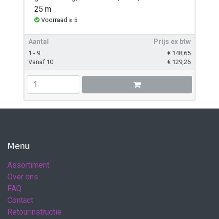
25 m
Voorraad ≥ 5
Aantal
Prijs ex btw
1 - 9
€
148,65
Vanaf 10
€
129,26
Menu
Assortiment
Over ons
FAQ
Contact
Retourinstructie