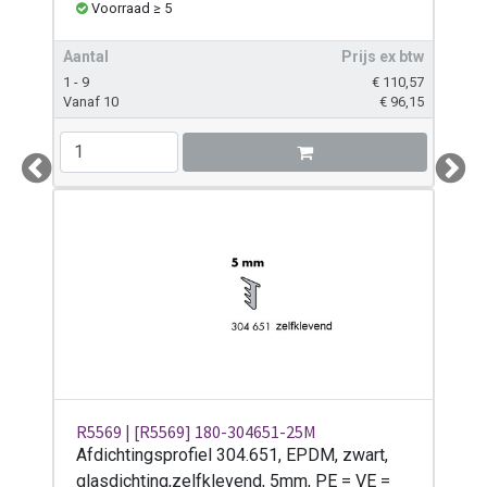
Voorraad ≥ 5
Aantal
Prijs ex btw
1 - 9
€
110,57
Vanaf 10
€
96,15
Previous
Next
R5569 | [R5569] 180-304651-25M
Afdichtingsprofiel 304.651, EPDM, zwart,
glasdichting,zelfklevend, 5mm, PE = VE =