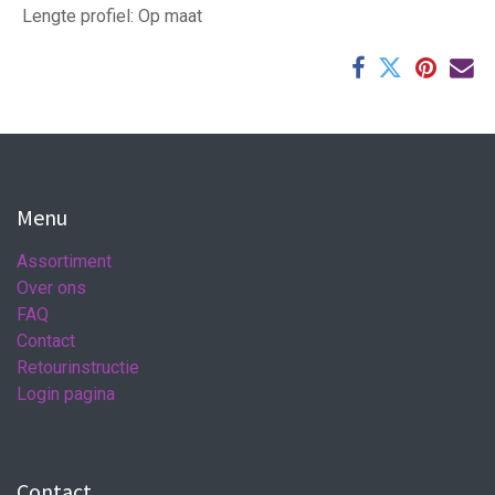
Lengte profiel
:
Op maat
Menu
Assortiment
Over ons
FAQ
Contact
Retourinstructie
Login pagina
Contact