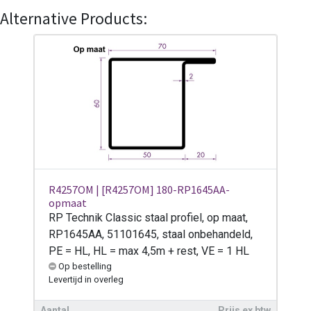
Alternative Products:
R4257OM | [R4257OM] 180-RP1645AA-
opmaat
RP Technik Classic staal profiel, op maat,
RP1645AA, 51101645, staal onbehandeld,
PE = HL, HL = max 4,5m + rest, VE = 1 HL
Op bestelling
Levertijd
in overleg
Aantal
Prijs ex btw