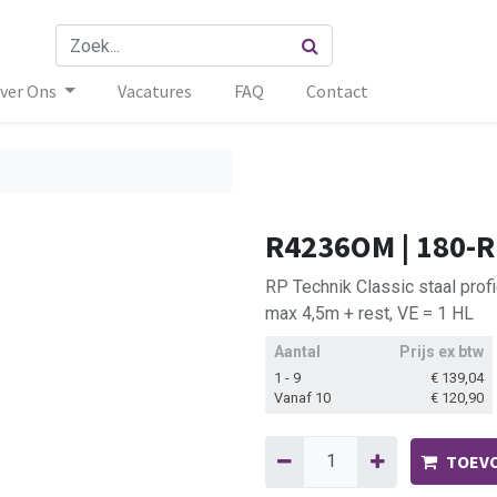
ver Ons
Vacatures
FAQ
Contact
R4236OM | 180-
RP Technik Classic staal prof
max 4,5m + rest, VE = 1 HL
Aantal
Prijs ex btw
1 - 9
€
139,04
Vanaf 10
€
120,90
TOEVO