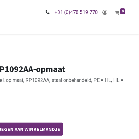
0
+31 (0)478 519 770
RP1092AA-opmaat
iel, op maat, RP1092AA, staal onbehandeld, PE = HL, HL =
EGEN AAN WINKELMANDJE