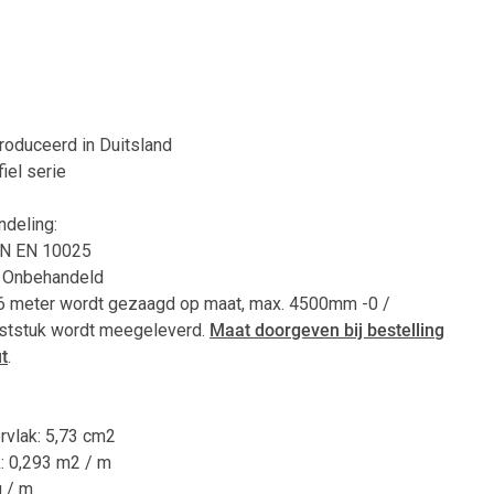
produceerd in Duitsland
iel serie
ndeling:
DIN EN 10025
A Onbehandeld
, 6 meter wordt gezaagd op maat, max. 4500mm -0 /
ststuk wordt meegeleverd.
Maat doorgeven bij bestelling
t
.
rvlak: 5,73 cm2
k: 0,293 m2 / m
g / m