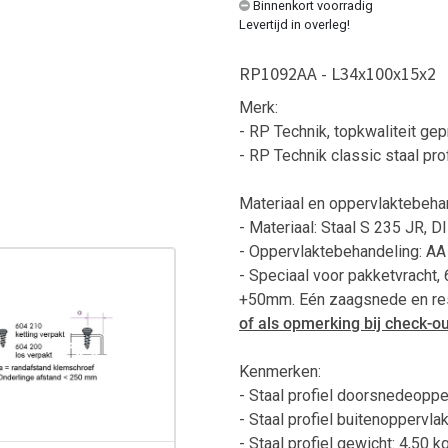
Binnenkort voorradig
Levertijd in overleg!
RP1092AA - L34x100x15x2
Merk:
- RP Technik, topkwaliteit ge
- RP Technik classic staal prof
Materiaal en oppervlaktebeha
- Materiaal: Staal S 235 JR, 
- Oppervlaktebehandeling: A
-
Speciaal voor pakketvracht
+50mm. Eén zaagsnede en re
of als opmerking bij check-ou
Kenmerken:
- Staal profiel doorsnedeoppe
- Staal profiel buitenoppervla
- Staal profiel gewicht: 4,50 k