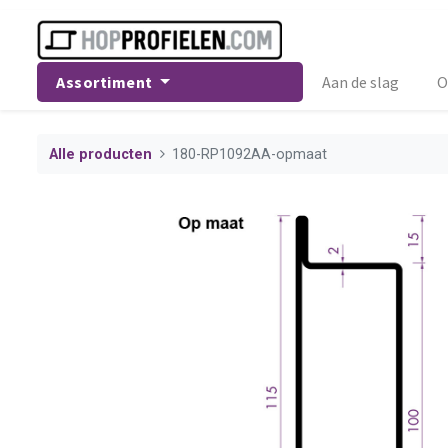
Assortiment
Aan de slag
O
Alle producten
180-RP1092AA-opmaat