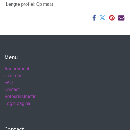
Lengte profiel
:
Op maat
Menu
Assortiment
Over ons
FAQ
Contact
Retourinstructie
Login pagina
Contact