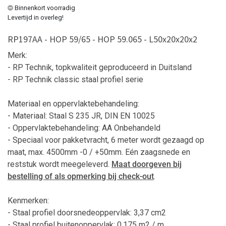
Binnenkort voorradig
Levertijd in overleg!
RP197AA - HOP 59/65 - HOP 59.065 - L50x20x20x2
Merk:
- RP Technik, topkwaliteit geproduceerd in Duitsland
- RP Technik classic staal profiel serie
Materiaal en oppervlaktebehandeling:
- Materiaal: Staal S 235 JR, DIN EN 10025
- Oppervlaktebehandeling: AA Onbehandeld
-
Speciaal voor pakketvracht, 6 meter wordt gezaagd op
maat, max. 4500mm -0 / +50mm. Eén zaagsnede en
reststuk wordt meegeleverd.
Maat doorgeven bij
bestelling
of als opmerking bij check-out
.
Kenmerken:
- Staal profiel doorsnedeoppervlak: 3,37 cm2
- Staal profiel buitenoppervlak: 0,175 m2 / m