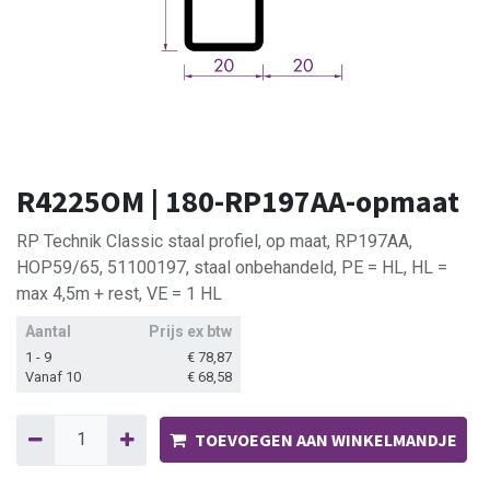
R4225OM | 180-RP197AA-opmaat
RP Technik Classic staal profiel, op maat, RP197AA,
HOP59/65, 51100197, staal onbehandeld, PE = HL, HL =
max 4,5m + rest, VE = 1 HL
Aantal
Prijs ex btw
1 - 9
€
78,87
Vanaf 10
€
68,58
TOEVOEGEN AAN WINKELMANDJE