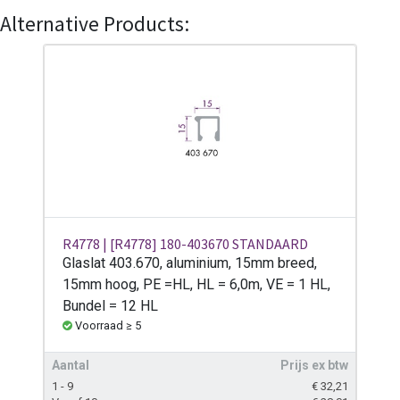
Alternative Products:
R4778 | [R4778] 180-403670 STANDAARD
Glaslat 403.670, aluminium, 15mm breed,
15mm hoog, PE =HL, HL = 6,0m, VE = 1 HL,
Bundel = 12 HL
Voorraad ≥ 5
Aantal
Prijs ex btw
1 - 9
€
32,21