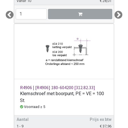
Vanaf 10
€
28,01
Previous
Next
R4906 | [R4906] 180-604200 [312.82.33]
Klemschroef met boorpunt, PE = VE = 100
St.
Voorraad ≥ 5
Aantal
Prijs ex btw
1 - 9
€
37,96