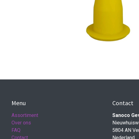
Menu
Contact
Assortiment
Sanoco Ge
Over ons
Nieuwhuisw
FAQ
5804 AN Ve
Contact
Nederland