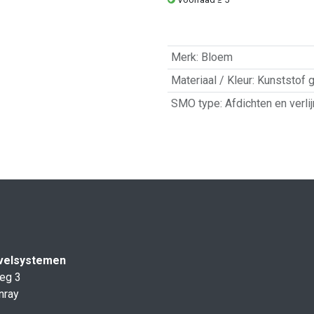
Merk
:
Bloem
Materiaal / Kleur
:
Kunststof 
SMO type
:
Afdichten en verli
velsystemen
eg 3
nray