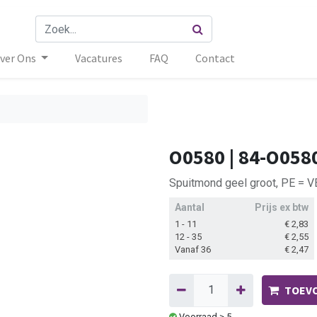
ver Ons
Vacatures
FAQ
Contact
O0580 | 84-O058
Spuitmond geel groot, PE = V
Aantal
Prijs ex btw
1 - 11
€
2,83
12 - 35
€
2,55
Vanaf 36
€
2,47
TOEVO
Voorraad ≥ 5