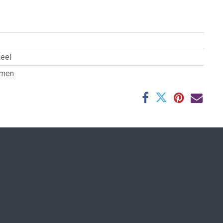
geel
jmen