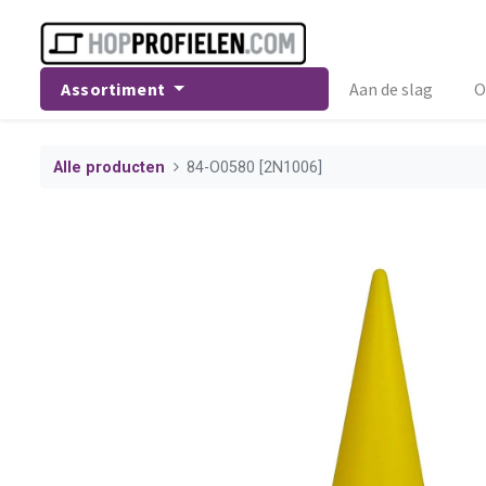
Assortiment
Aan de slag
O
Alle producten
84-O0580 [2N1006]