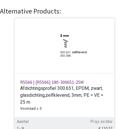
Alternative Products:
R5566 | [R5566] 180-300651-25M
Afdichtingsprofiel 300.651, EPDM, zwart,
glasdichting,zelfklevend, 3mm, PE = VE =
25 m
Voorraad ≥ 5
Aantal
Prijs ex btw
1 - 9
€
110,57