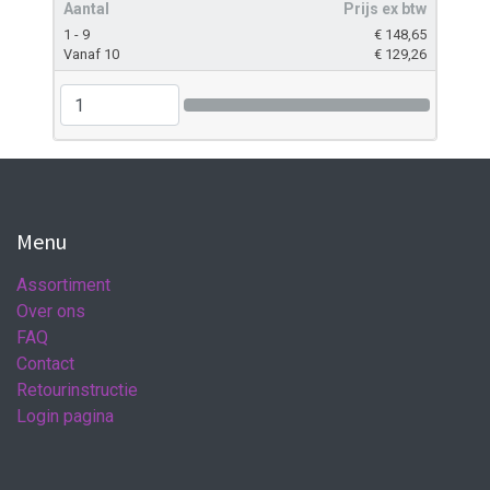
Aantal
Prijs ex btw
1 - 9
€
148,65
Vanaf 10
€
129,26
Menu
Assortiment
Over ons
FAQ
Contact
Retourinstructie
Login pagina