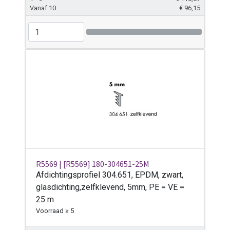
Vanaf 10
€
96,15
Previous
Next
R5569 | [R5569] 180-304651-25M
Afdichtingsprofiel 304.651, EPDM, zwart,
glasdichting,zelfklevend, 5mm, PE = VE =
25 m
Voorraad ≥ 5