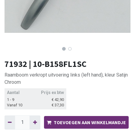
71932 | 10-B158FL1SC
Raamboom verkropt uitvoering links (left hand), kleur Satijn
Chroom
Aantal
Prijs ex btw
1 - 9
€
42,90
Vanaf 10
€
37,30
TOEVOEGEN AAN WINKELMANDJE