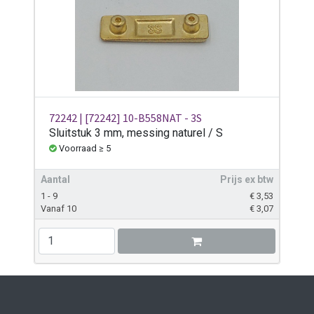
72242 | [72242] 10-B558NAT - 3S
Sluitstuk 3 mm, messing naturel / S
Voorraad ≥ 5
Aantal
Prijs ex btw
1 - 9
€
3,53
Vanaf 10
€
3,07