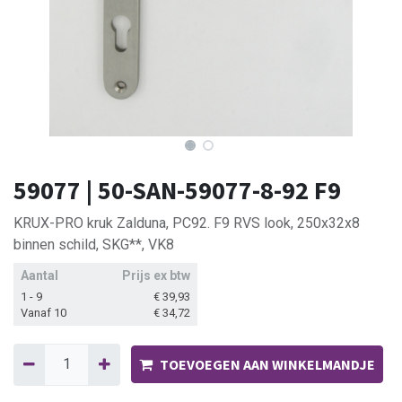
59077 | 50-SAN-59077-8-92 F9
KRUX-PRO kruk Zalduna, PC92. F9 RVS look, 250x32x8
binnen schild, SKG**, VK8
Aantal
Prijs ex btw
1 - 9
€
39,93
Vanaf 10
€
34,72
TOEVOEGEN AAN WINKELMANDJE