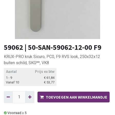
59062 | 50-SAN-59062-12-00 F9
KRUX-PRO kruk Sicuro, PC0, F9 RVS look, 250x32x12
buiten schild, SKG**, VK8
Aantal
Prijs ex btw
1 - 9
€
61,84
Vanaf 10
€
53,77
TOEVOEGEN AAN WINKELMANDJE
Voorraad ≥ 5