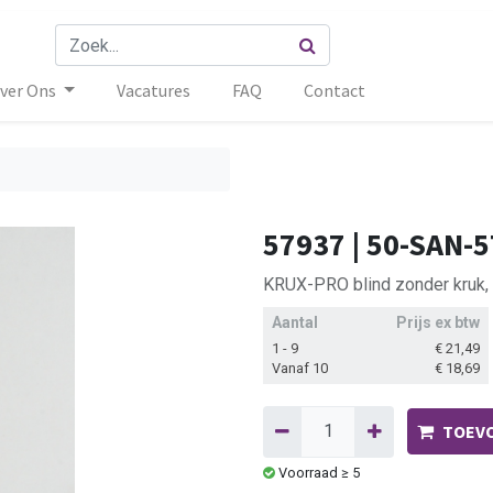
ver Ons
Vacatures
FAQ
Contact
57937 | 50-SAN-5
KRUX-PRO blind zonder kruk, 
Aantal
Prijs ex btw
1 - 9
€
21,49
Vanaf 10
€
18,69
TOEVO
Voorraad ≥ 5