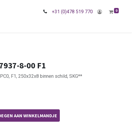
0
+31 (0)478 519 770
7937-8-00 F1
PC0, F1, 250x32x8 binnen schild, SKG**
EGEN AAN WINKELMANDJE