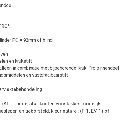
endeel.
PRO".
ilinder PC = 92mm of blind.
even.
len en krukstift.
alleen in combinatie met bijbehorende Kruk-Pro binnendeel
gsmiddelen en vastdraaibaarstift.
ervlaktebehandeling:
RAL .... code, startkosten voor lakken mogelijk.
slepen en geborsteld, kleur naturel. (F-1, EV-1) of