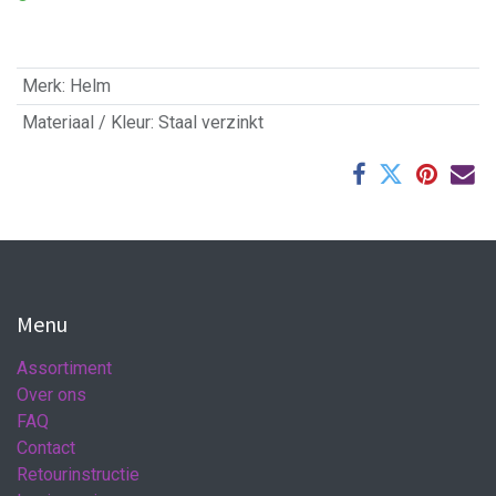
Merk
:
Helm
Materiaal / Kleur
:
Staal verzinkt
Menu
Assortiment
Over ons
FAQ
Contact
Retourinstructie