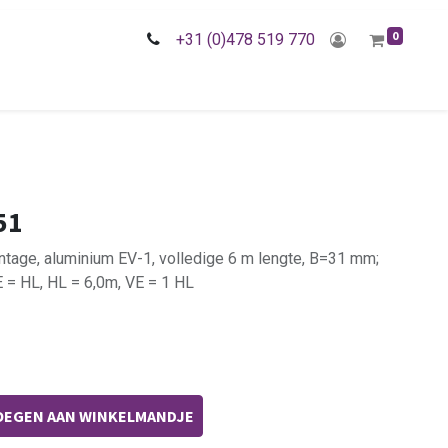
0
+31 (0)478 519 770
51
ntage, aluminium EV-1, volledige 6 m lengte, B=31 mm;
= HL, HL = 6,0m, VE = 1 HL
EGEN AAN WINKELMANDJE