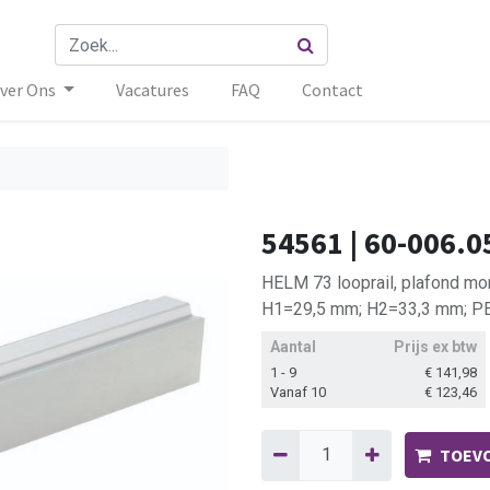
ver Ons
Vacatures
FAQ
Contact
54561 | 60-006.0
HELM 73 looprail, plafond mo
H1=29,5 mm; H2=33,3 mm; PE 
Aantal
Prijs ex btw
1 - 9
€
141,98
Vanaf 10
€
123,46
TOEVO