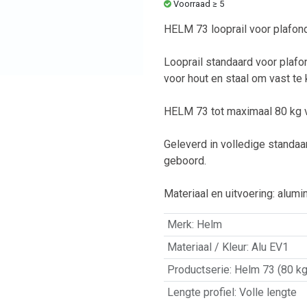
Voorraad ≥ 5
HELM 73 looprail voor plafo
Looprail standaard voor plafo
voor hout en staal om vast t
HELM 73 tot maximaal 80 kg 
Geleverd in volledige standa
geboord.
Materiaal en uitvoering: alumi
Merk
:
Helm
Materiaal / Kleur
:
Alu EV1
Productserie
:
Helm 73 (80 kg
Lengte profiel
:
Volle lengte