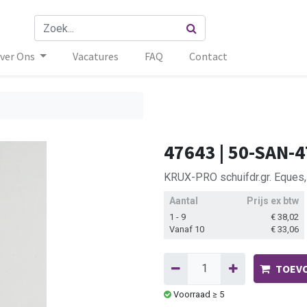
ver Ons
Vacatures
FAQ
Contact
47643 | 50-SAN-4
KRUX-PRO schuifdr.gr. Eques,
Aantal
Prijs ex btw
1 - 9
€
38,02
Vanaf 10
€
33,06
TOEVO
Voorraad ≥ 5