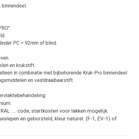
 binnendeel.
PRO".
ld.
ilinder PC = 92mm of blind.
even.
len en krukstift.
alleen in combinatie met bijbehorende Kruk-Pro binnendeel
gsmiddelen en vastdraaibaarstift.
ervlaktebehandeling:
nium.
RAL .... code, startkosten voor lakken mogelijk.
slepen en geborsteld, kleur naturel. (F-1, EV-1) of