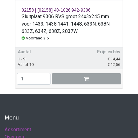
02158 | [02158] 40-1026.942-9306
Sluitplaat 9306 RVS groot 24x3x245 mm
voor 1433, 1438,1441, 1448, 633N, 638N,
633Z, 634Z, 638Z, 2037W
Voorraad ≥ 5
Aantal
Prijs ex btw
1 - 9
€
14,44
Vanaf 10
€
12,56
Menu
Assortiment
Over ons