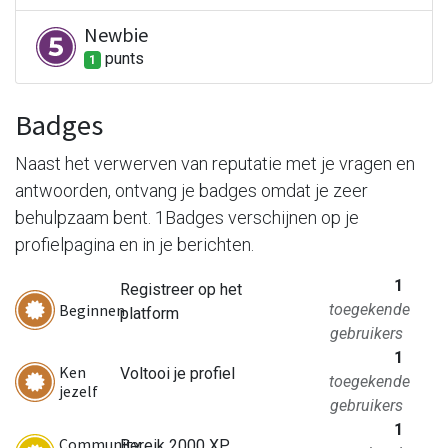
Newbie
punt
s
1
Badges
Naast het verwerven van reputatie met je vragen en
antwoorden, ontvang je badges omdat je zeer
behulpzaam bent.
1Badges verschijnen op je
profielpagina en in je berichten.
1
Registreer op het
Beginnen
toegekende
platform
gebruikers
1
Ken
Voltooi je profiel
toegekende
jezelf
gebruikers
1
Community
Bereik 2000 XP