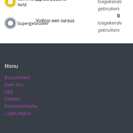
toegekende
held
gebruikers
0
Voltooi een cursus
Supergebruiker
toegekende
gebruikers
Menu
Assortiment
Over ons
FAQ
Contact
Retourinstructie
Login pagina