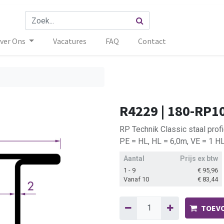
ver Ons
Vacatures
FAQ
Contact
R4229 | 180-RP1
RP Technik Classic staal pro
PE = HL, HL = 6,0m, VE = 1 H
Aantal
Prijs ex btw
1 - 9
€
95,96
Vanaf 10
€
83,44
TOEVO