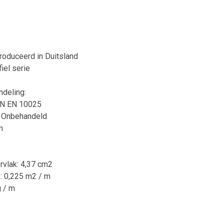
produceerd in Duitsland
iel serie
ndeling:
DIN EN 10025
A Onbehandeld
m
rvlak: 4,37 cm2
k: 0,225 m2 / m
g / m