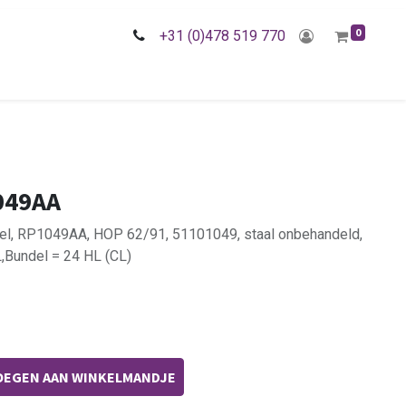
0
+31 (0)478 519 770
049AA
fiel, RP1049AA, HOP 62/91, 51101049, staal onbehandeld,
L,Bundel = 24 HL (CL)
EGEN AAN WINKELMANDJE