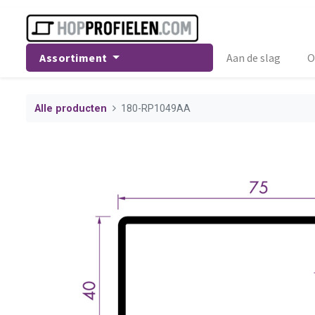
Assortiment
Aan de slag
O
Alle producten
180-RP1049AA