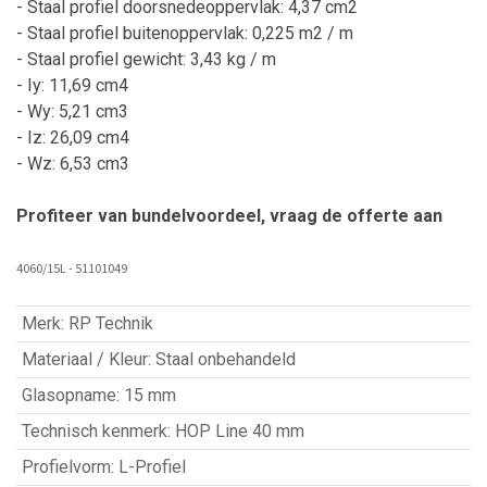
- Staal profiel doorsnedeoppervlak: 4,37 cm2
- Staal profiel buitenoppervlak: 0,225 m2 / m
- Staal profiel gewicht: 3,43 kg / m
- Iy: 11,69 cm4
- Wy: 5,21 cm3
- Iz: 26,09 cm4
- Wz: 6,53 cm3
Profiteer van bundelvoordeel, vraag de offerte aan
4060/15L - 51101049
Merk
:
RP Technik
Materiaal / Kleur
:
Staal onbehandeld
Glasopname
:
15 mm
Technisch kenmerk
:
HOP Line 40 mm
Profielvorm
:
L-Profiel