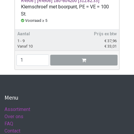
R4906 | [R4906] 180-604200 [312.82.33]
Klemschroef met boorpunt, PE = VE = 100
St.
Voorraad ≥ 5
Aantal
Prijs ex btw
1 - 9
€
37,96
Vanaf 10
€
33,01
Menu
Assortiment
Over ons
FAQ
Contact