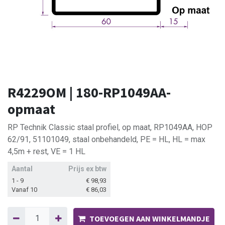
R4229OM | 180-RP1049AA-
opmaat
RP Technik Classic staal profiel, op maat, RP1049AA, HOP
62/91, 51101049, staal onbehandeld, PE = HL, HL = max
4,5m + rest, VE = 1 HL
Aantal
Prijs ex btw
1 - 9
€
98,93
Vanaf 10
€
86,03
TOEVOEGEN AAN WINKELMANDJE