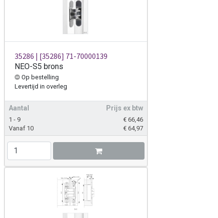
35286 | [35286] 71-70000139
NEO-S5 brons
Op bestelling
Levertijd
in overleg
Aantal
Prijs ex btw
1 - 9
€
66,46
Vanaf 10
€
64,97