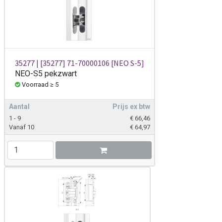
35277 | [35277] 71-70000106 [NEO S-5]
NEO-S5 pekzwart
Voorraad ≥ 5
Aantal
Prijs ex btw
1 - 9
€
66,46
Vanaf 10
€
64,97