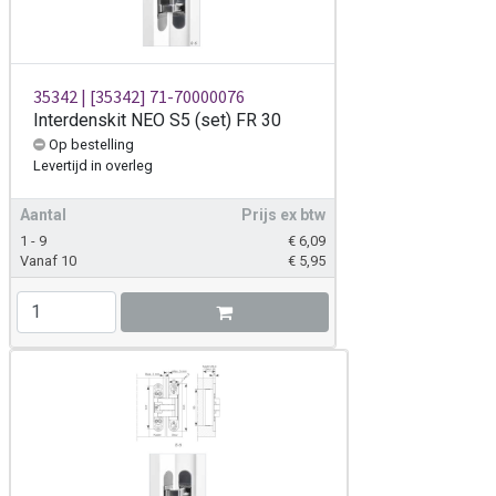
35342 | [35342] 71-70000076
Interdenskit NEO S5 (set) FR 30
Op bestelling
Levertijd
in overleg
Aantal
Prijs ex btw
1 - 9
€
6,09
Vanaf 10
€
5,95