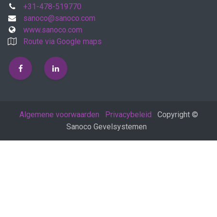
+31-478-519770
sanoco@sanoco.com
www.sanoco.com
Route via Google maps
Algemene voorwaarden
Privacybeleid
Copyright ©
Sanoco Gevelsystemen