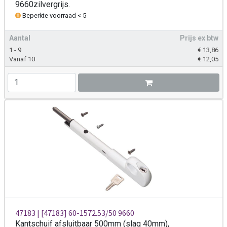
9660zilvergrijs.
Beperkte voorraad < 5
Aantal
Prijs ex btw
1 - 9
€
13,86
Vanaf 10
€
12,05
47183 | [47183] 60-1572.53/50 9660
Kantschuif afsluitbaar 500mm (slag 40mm),