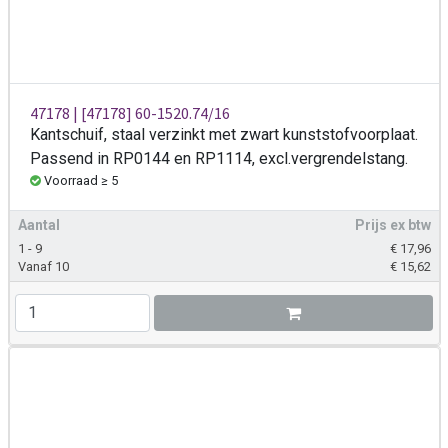
47178 | [47178] 60-1520.74/16
Kantschuif, staal verzinkt met zwart kunststofvoorplaat.
Passend in RP0144 en RP1114, excl.vergrendelstang.
Voorraad ≥ 5
Aantal
Prijs ex btw
1 - 9
€
17,96
Vanaf 10
€
15,62