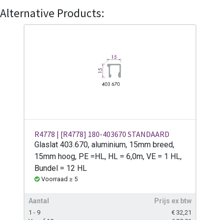
Alternative Products:
R4778 | [R4778] 180-403670 STANDAARD
Glaslat 403.670, aluminium, 15mm breed,
15mm hoog, PE =HL, HL = 6,0m, VE = 1 HL,
Bundel = 12 HL
Voorraad ≥ 5
Aantal
Prijs ex btw
1 - 9
€
32,21