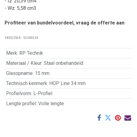
- Iz: 20,39 cm4
- Wz: 5,58 cm3
Profiteer van bundelvoordeel, vraag de offerte aan
3455/15LK - 51100114
Merk
:
RP Technik
Materiaal / Kleur
:
Staal onbehandeld
Glasopname
:
15 mm
Technisch kenmerk
:
HOP Line 34 mm
Profielvorm
:
L-Profiel
Lengte profiel
:
Volle lengte