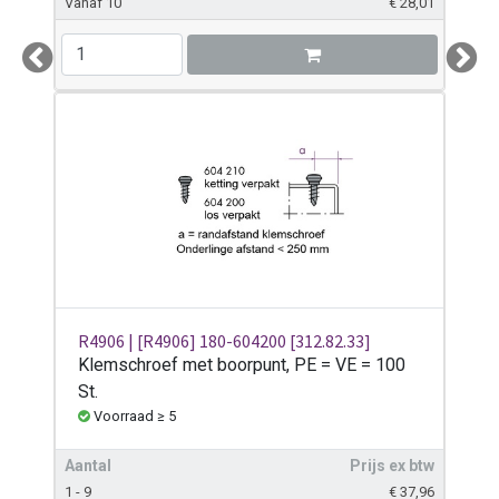
Vanaf 10
€
28,01
Previous
Next
R4906 | [R4906] 180-604200 [312.82.33]
Klemschroef met boorpunt, PE = VE = 100
St.
Voorraad ≥ 5
Aantal
Prijs ex btw
1 - 9
€
37,96