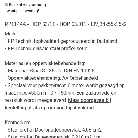
Binnenkort voorradig
Levertijd in overleg!
RP114AA - HOP 63/11 - HOP 63.011 - L(V)34x55x15x2
Merk:
- RP Technik, topkwaliteit geproduceerd in Duitsland
- RP Technik classic staal profiel serie
Materiaal en oppervlaktebehandeling:
- Materiaal: Staal S 235 JR, DIN EN 10025
- Oppervlaktebehandeling: AA Onbehandeld
-
Speciaal voor pakketvracht, 6 meter wordt gezaagd op
maat, max. 4500mm -0 / +50mm. Eén zaagsnede en
reststuk wordt meegeleverd.
Maat doorgeven bij
bestelling
of als opmerking bij check-out
.
Kenmerken:
- Staal profiel Doorsnedeoppervlak: 4,08 cm2
- Staal profiel Buitenoppervlak: 0,210 m2 / m