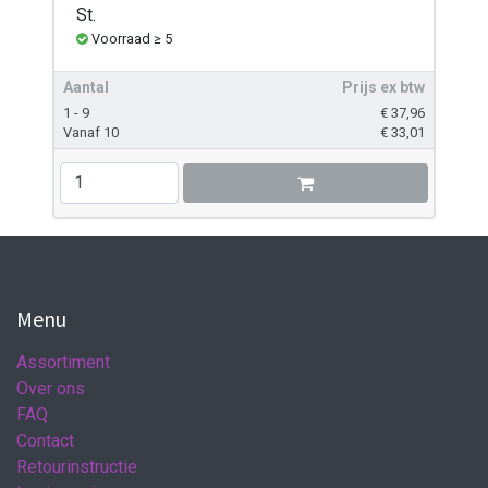
St.
Voorraad ≥ 5
Aantal
Prijs ex btw
1 - 9
€
37,96
Vanaf 10
€
33,01
Menu
Assortiment
Over ons
FAQ
Contact
Retourinstructie