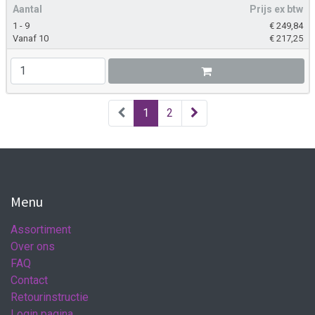
Aantal
Prijs ex btw
1 - 9
€
249,84
Vanaf 10
€
217,25
1
2
Menu
Assortiment
Over ons
FAQ
Contact
Retourinstructie
Login pagina