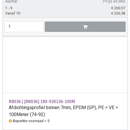
Aantal
Prijs ex btw
1 - 9
€
260,57
Vanaf 10
€
226,58
R8036 | [R8036] 180-930136-100M
Afdichtingsprofiel binnen 7mm, EPDM (GP), PE = VE =
100Meter (74-92)
Beperkte voorraad < 5