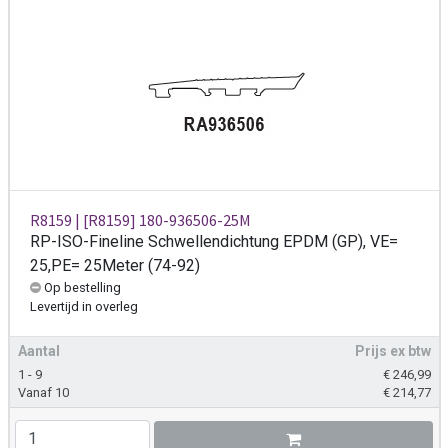
R8159 | [R8159] 180-936506-25M
RP-ISO-Fineline Schwellendichtung EPDM (GP), VE=
25,PE= 25Meter (74-92)
Op bestelling
Levertijd
in overleg
Aantal
Prijs ex btw
1 - 9
€
246,99
Vanaf 10
€
214,77