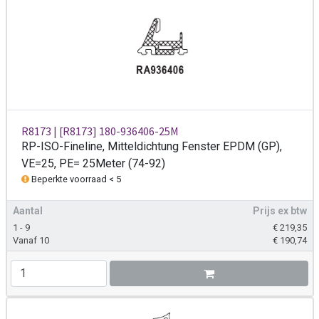
R8173 | [R8173] 180-936406-25M
RP-ISO-Fineline, Mitteldichtung Fenster EPDM (GP),
VE=25, PE= 25Meter (74-92)
Beperkte voorraad < 5
Aantal
Prijs ex btw
1 - 9
€
219,35
Vanaf 10
€
190,74