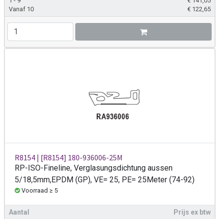
1 - 9
€
141,05
Vanaf 10
€
122,65
R8154 | [R8154] 180-936006-25M
RP-ISO-Fineline, Verglasungsdichtung aussen
5/18,5mm,EPDM (GP), VE= 25, PE= 25Meter (74-92)
Voorraad ≥ 5
Aantal
Prijs ex btw