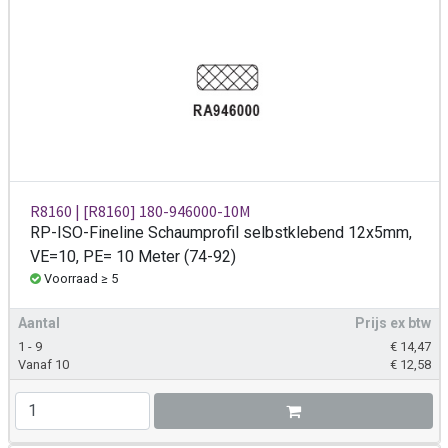
R8160 | [R8160] 180-946000-10M
RP-ISO-Fineline Schaumprofil selbstklebend 12x5mm,
VE=10, PE= 10 Meter (74-92)
Voorraad ≥ 5
Aantal
Prijs ex btw
1 - 9
€
14,47
Vanaf 10
€
12,58