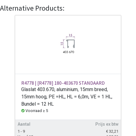
Alternative Products:
R4778 | [R4778] 180-403670 STANDAARD
Glaslat 403.670, aluminium, 15mm breed,
15mm hoog, PE =HL, HL = 6,0m, VE = 1 HL,
Bundel = 12 HL
Voorraad ≥ 5
Aantal
Prijs ex btw
1 - 9
€
32,21