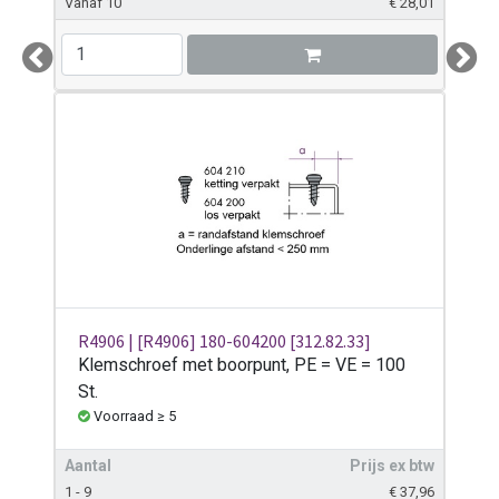
Vanaf 10
€
28,01
Previous
Next
R4906 | [R4906] 180-604200 [312.82.33]
Klemschroef met boorpunt, PE = VE = 100
St.
Voorraad ≥ 5
Aantal
Prijs ex btw
1 - 9
€
37,96