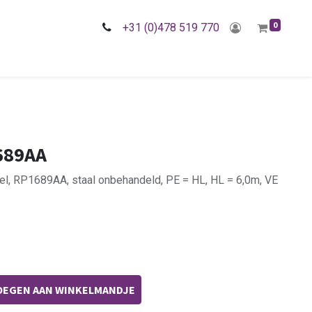
0
+31 (0)478 519 770
689AA
iel, RP1689AA, staal onbehandeld, PE = HL, HL = 6,0m, VE
EGEN AAN WINKELMANDJE