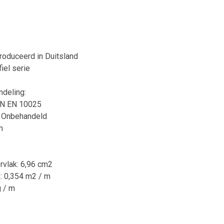
produceerd in Duitsland
iel serie
ndeling:
DIN EN 10025
A Onbehandeld
m
rvlak: 6,96 cm2
k: 0,354 m2 / m
g / m