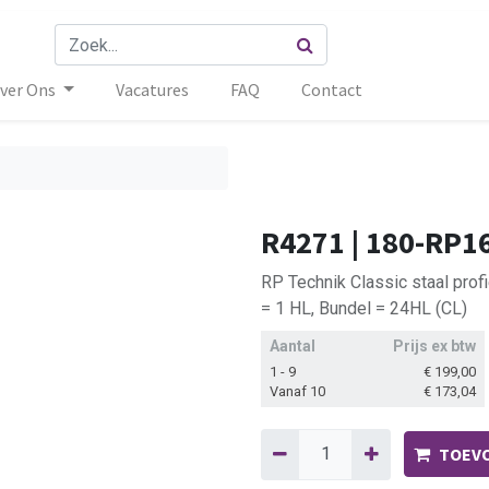
ver Ons
Vacatures
FAQ
Contact
R4271 | 180-RP1
RP Technik Classic staal prof
= 1 HL, Bundel = 24HL (CL)
Aantal
Prijs ex btw
1 - 9
€
199,00
Vanaf 10
€
173,04
TOEVO