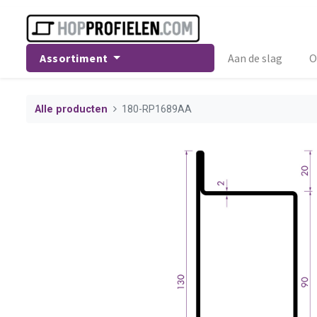
Assortiment
Aan de slag
O
Alle producten
180-RP1689AA