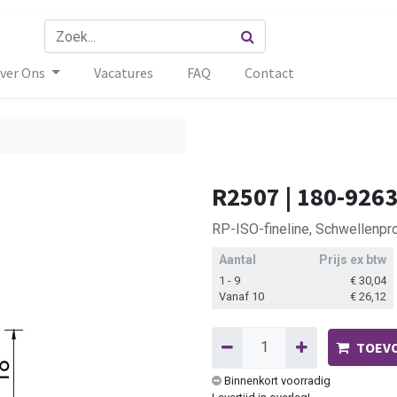
ver Ons
Vacatures
FAQ
Contact
R2507 | 180-926
RP-ISO-fineline, Schwellenpro
Aantal
Prijs ex btw
1 - 9
€
30,04
Vanaf 10
€
26,12
TOEVO
Binnenkort voorradig