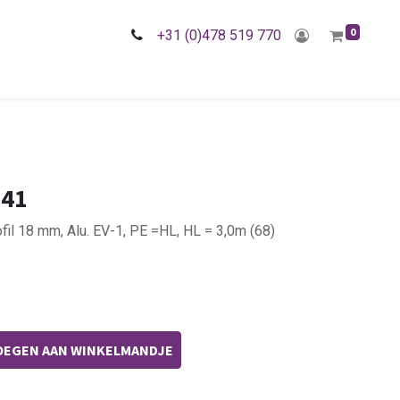
0
+31 (0)478 519 770
341
fil 18 mm, Alu. EV-1, PE =HL, HL = 3,0m (68)
EGEN AAN WINKELMANDJE