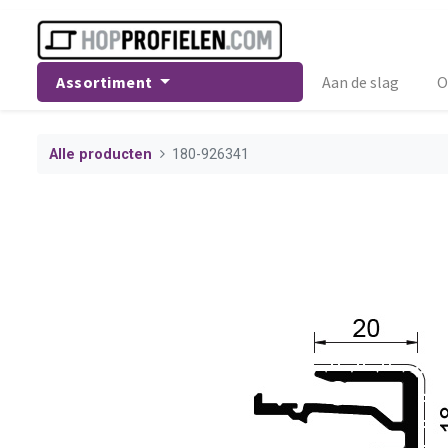
Assortiment
Aan de slag
O
Alle producten
180-926341