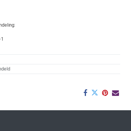
ndeling:
-1
ndeld