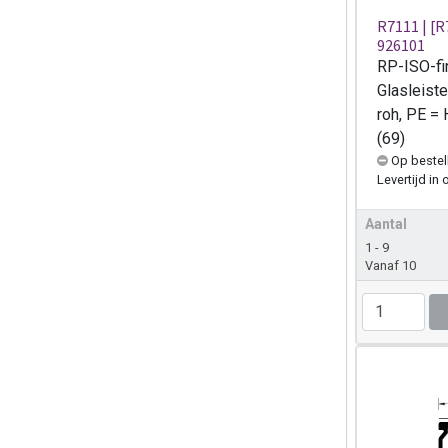
R7111 | [R
926101
RP-ISO-fin
Glasleist
roh, PE =
(69)
Op bestel
Levertijd
in 
Aantal
1 - 9
Vanaf 10