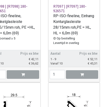
98 | [R7098] 180-
R7097 | [R7097] 180-
651
926571
ISO-fineline,
RP-ISO-fineline, Einhang
kelglasleiste
Konturglasleiste
5/15mm roh, PE =HL,
28/15mm roh,PE = HL,
= 6,0m (69)
HL = 6,0m (69)
oorraad ≥ 5
Op bestelling
Levertijd
in overleg
l
Prijs ex btw
Aantal
Prijs ex btw
€
42,11
1 - 9
€
52,11
 10
€
36,62
Vanaf 10
€
45,31