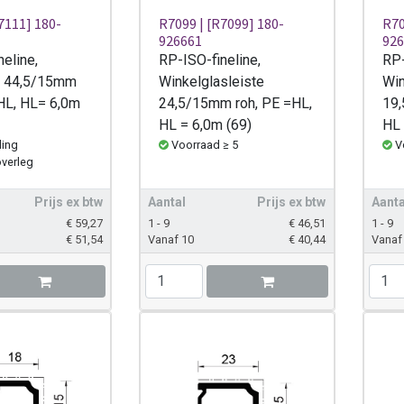
7111] 180-
R7099 | [R7099] 180-
R70
926661
926
eline,
RP-ISO-fineline,
RP-
e 44,5/15mm
Winkelglasleiste
Win
 HL, HL= 6,0m
24,5/15mm roh, PE =HL,
19,
HL = 6,0m (69)
HL 
ling
Voorraad ≥ 5
V
overleg
Prijs ex btw
Aantal
Prijs ex btw
Aanta
€
59,27
1 - 9
€
46,51
1 - 9
€
51,54
Vanaf 10
€
40,44
Vanaf