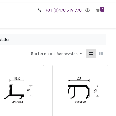
0
+31 (0)478 519 770
slatten
Aanbevolen
Sorteren op: