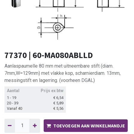
77370 | 60-MA080ABLLD
Aanlaspaumelle 80 mm met uitneembare stift (diam.
7mm,W=129mm) met vlakke kop, scharnierdiam. 13mm,
messingstift en lagerring. (voorheen DGAL)
Aantal
Prijs ex btw
1 - 19
€
6,54
20 - 39
€
5,89
Vanaf 40
€
5,56
TOEVOEGEN AAN WINKELMANDJE