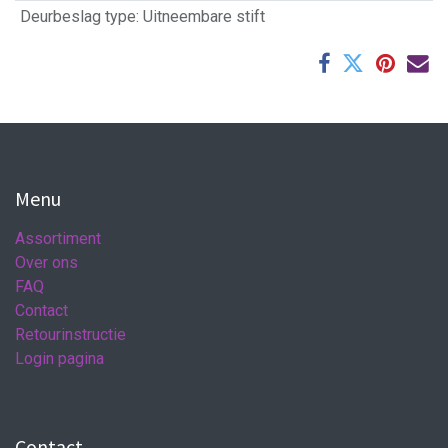
Deurbeslag type
:
Uitneembare stift
Menu
Assortiment
Over ons
FAQ
Contact
Retourinstructie
Login pagina
Contact