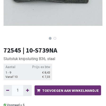
72545 | 10-S739NA
Sluitstuk knipsluiting B36, staal
Aantal
Prijs ex btw
1 - 9
€
8,43
Vanaf 10
€
7,33
TOEVOEGEN AAN WINKELMANDJE
Voorraad ≥ 5