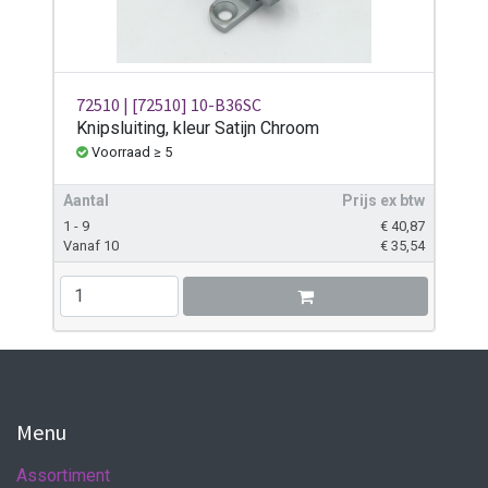
72510 | [72510] 10-B36SC
Knipsluiting, kleur Satijn Chroom
Voorraad ≥ 5
Aantal
Prijs ex btw
1 - 9
€
40,87
Vanaf 10
€
35,54
Menu
Assortiment