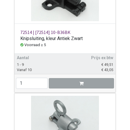
72514 | [72514] 10-B36BK
Knipsluiting, kleur Antiek Zwart
Voorraad ≥ 5
Aantal
Prijs ex btw
1 - 9
€
49,51
Vanaf 10
€
43,05