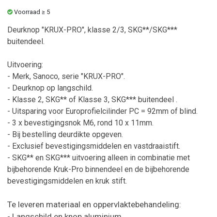
Voorraad ≥ 5
Deurknop "KRUX-PRO", klasse 2/3, SKG**/SKG***
buitendeel.
Uitvoering:
- Merk, Sanoco, serie "KRUX-PRO".
- Deurknop op langschild.
- Klasse 2, SKG** of Klasse 3, SKG***
buitendeel
.
- Uitsparing voor Europrofielcilinder PC = 92mm of blind.
- 3 x bevestigingsnok M6, rond 10 x 11mm.
- Bij bestelling deurdikte opgeven.
- Exclusief bevestigingsmiddelen en vastdraaistift.
- SKG** en SKG*** uitvoering alleen in combinatie met
bijbehorende Kruk-Pro binnendeel en de bijbehorende
bevestigingsmiddelen en kruk stift.
Te leveren materiaal en oppervlaktebehandeling:
- Langschild en knop aluminium.