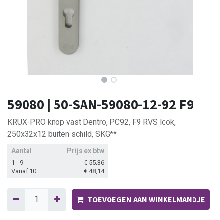
59080 | 50-SAN-59080-12-92 F9
KRUX-PRO knop vast Dentro, PC92, F9 RVS look,
250x32x12 buiten schild, SKG**
Aantal
Prijs ex btw
1 - 9
€
55,36
Vanaf 10
€
48,14
TOEVOEGEN AAN WINKELMANDJE