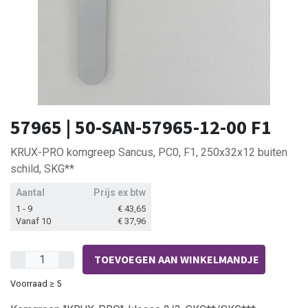
57965 | 50-SAN-57965-12-00 F1
KRUX-PRO komgreep Sancus, PC0, F1, 250x32x12 buiten
schild, SKG**
Aantal
Prijs ex btw
1 - 9
€
43,65
Vanaf 10
€
37,96
TOEVOEGEN AAN WINKELMANDJE
Voorraad ≥ 5