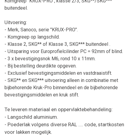
Komgreep "KRUX-PRO", klasse 2/3, SKG**/SKG***
buitendeel.
Uitvoering:
- Merk, Sanoco, serie "KRUX-PRO".
- Komgreep op langschild.
- Klasse 2, SKG** of Klasse 3, SKG***
buitendeel
.
- Uitsparing voor Europrofielcilinder PC = 92mm of blind.
- 3 x bevestigingsnok M6, rond 10 x 11mm.
- Bij bestelling deurdikte opgeven.
- Exclusief bevestigingsmiddelen en vastdraaistift.
- SKG** en SKG*** uitvoering alleen in combinatie met
bijbehorende Kruk-Pro binnendeel en de bijbehorende
bevestigingsmiddelen en kruk stift.
Te leveren materiaal en oppervlaktebehandeling:
- Langschild aluminium.
- Poederlak volgens diverse RAL .... code, startkosten
voor lakken mogelijk.