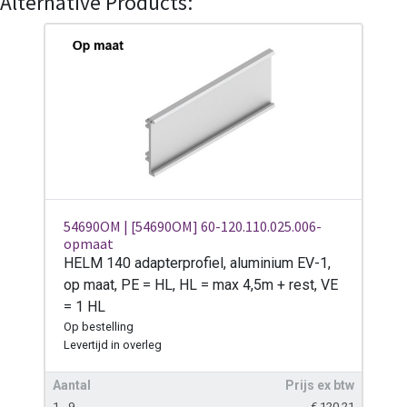
Alternative Products:
54690OM | [54690OM] 60-120.110.025.006-
opmaat
HELM 140 adapterprofiel, aluminium EV-1,
op maat, PE = HL, HL = max 4,5m + rest, VE
= 1 HL
Op bestelling
Levertijd
in overleg
Aantal
Prijs ex btw
1 - 9
€
120,21