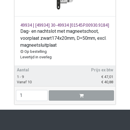
49934 | [49934] 30-49934 [01545P.00930.9184]
Dag- en nachtslot met magneetschoot,
voorplaat zwart174x20mm, D=50mm, excl.
magneetsluitplaat
Op bestelling
Levertijd
in overleg
Aantal
Prijs ex btw
1 - 9
€
47,01
Vanaf 10
€
40,88