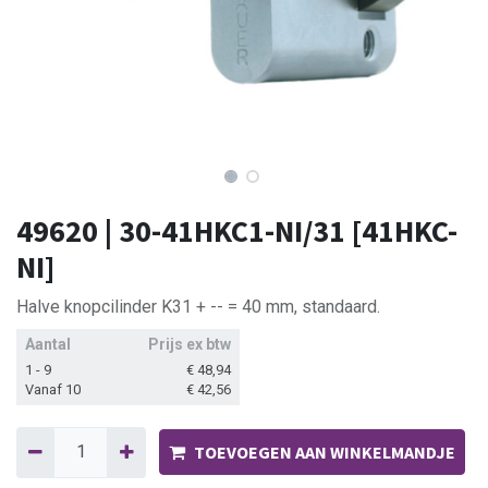
49620 | 30-41HKC1-NI/31 [41HKC-
NI]
Halve knopcilinder K31 + -- = 40 mm, standaard.
Aantal
Prijs ex btw
1 - 9
€
48,94
Vanaf 10
€
42,56
TOEVOEGEN AAN WINKELMANDJE