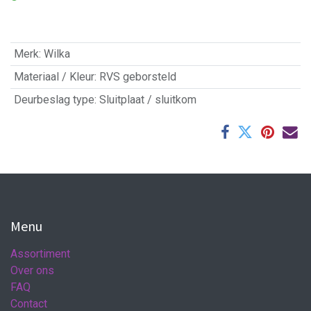
Merk
:
Wilka
Materiaal / Kleur
:
RVS geborsteld
Deurbeslag type
:
Sluitplaat / sluitkom
Menu
Assortiment
Over ons
FAQ
Contact