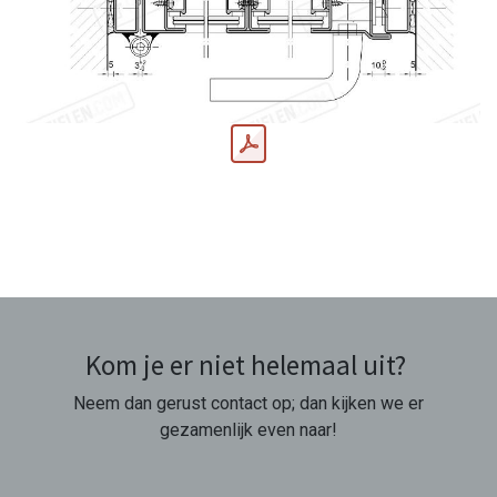
Kom je er niet helemaal uit?
Neem dan gerust contact op; dan kijken we er
gezamenlijk even naar!